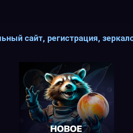
льный сайт, регистрация, зеркал