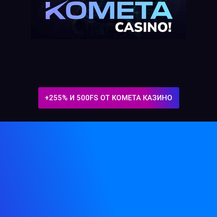
+255% И 500FS ОТ KOMETA КАЗИНО