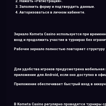
Нажать «Регистрация».
Заполнить форму и подтвердить данные.
Авторизоваться в личном кабинете.
Зеркало Kometa Casino используется при времен
вход и продолжить участие в турнирах без ограни
Рабочее зеркало полностью повторяет структуру
Для удобства игроков предусмотрена мобильная
приложение для Android, если оно доступно в оф
Приложение обеспечивает быстрый вход в аккаунт,
В Kometa Casino регулярно проводятся турниры с