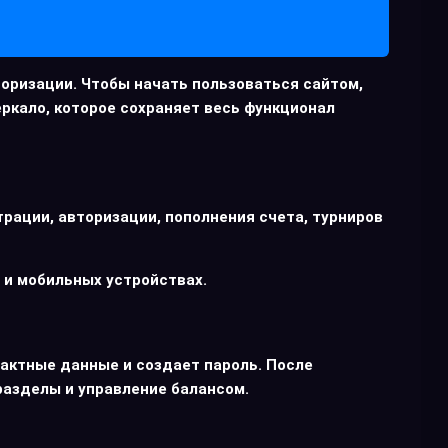
торизации. Чтобы начать пользоваться сайтом,
еркало, которое сохраняет весь функционал
рации, авторизации, пополнения счета, турниров
 и мобильных устройствах.
тактные данные и создает пароль. После
разделы и управление балансом.