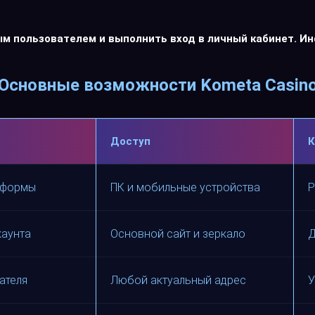
м пользователем и выполнить вход в личный кабинет. И
Основные возможности Kometa Casin
Доступ
К
тформы
ПК и мобильные устройства
Р
каунта
Основной сайт и зеркало
Д
ателя
Любой актуальный адрес
У